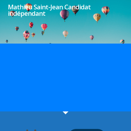
Skip
Mathieu Saint-Jean Candidat
indépendant
to
main
content